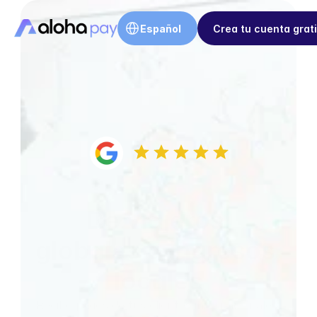
Select Language
Ventajas
Español
Crea tu cuenta grat
Tu negocio
Industrias
Precio
Testimoniales
De viajeros 
globales a ingresos 
locales
Recibe pagos de tus clientes internacionales 